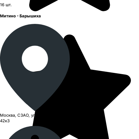
16
шт.
Митино - Барышиха
Москва, СЗАО, улица Барышиха,
42к3