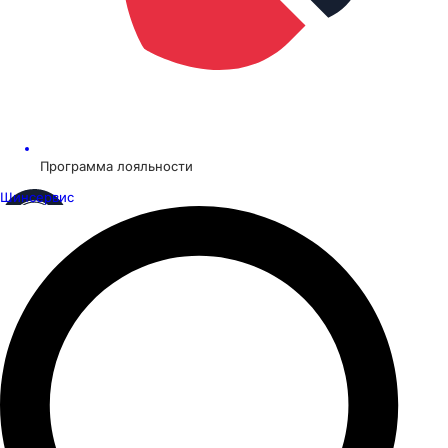
Программа лояльности
Шинсервис