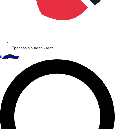
Программа лояльности
Шинсервис