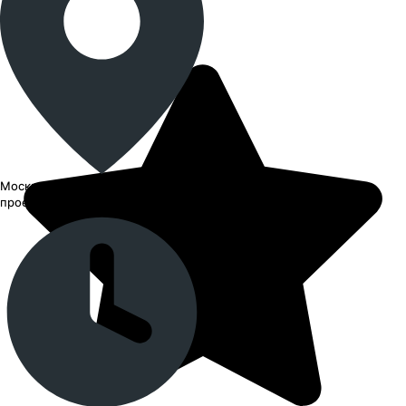
Москва, ВАО, Черницынский
проезд, 3с1