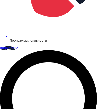
Программа лояльности
Шинсервис