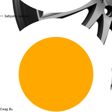
— Забрать сейчас
Скад Валенсия
18"x7J PCD 5x114.3 ЕТ 45 ЦО 67.1