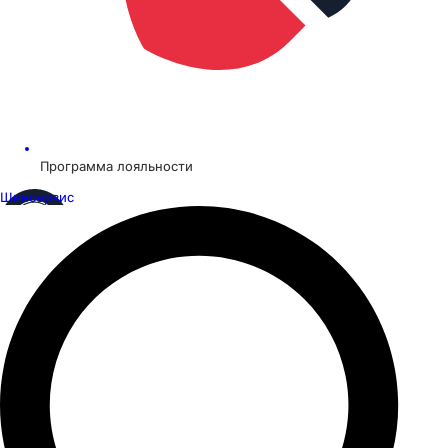
Программа лояльности
Шинсервис