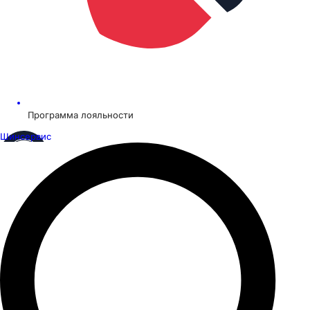
Программа лояльности
Шинсервис