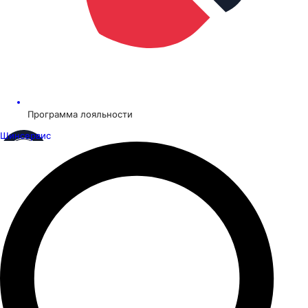
Программа лояльности
Шинсервис