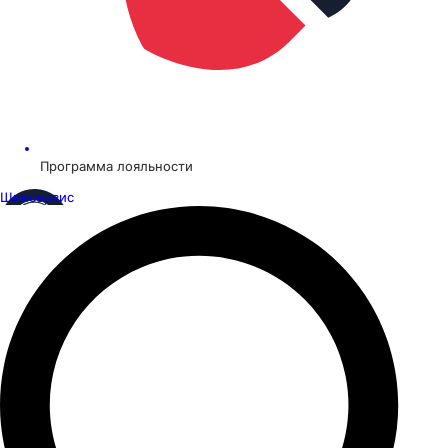
Программа лояльности
Шинсервис