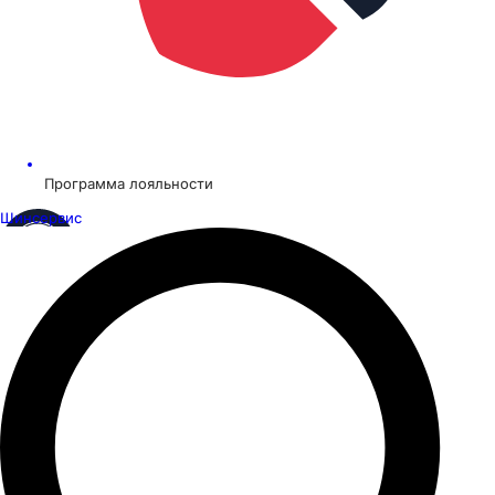
Программа лояльности
Шинсервис