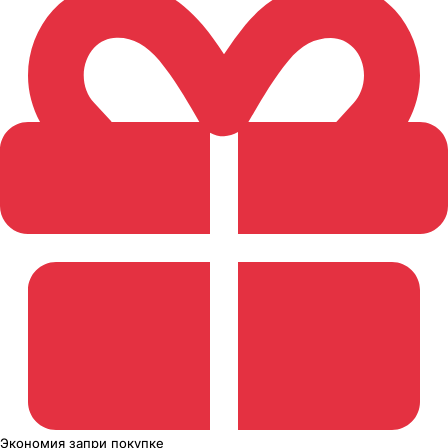
Экономия
за
при покупке