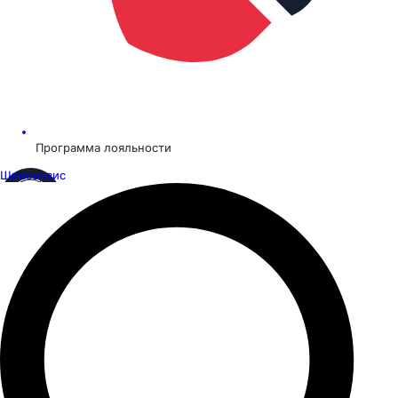
Программа лояльности
Шинсервис