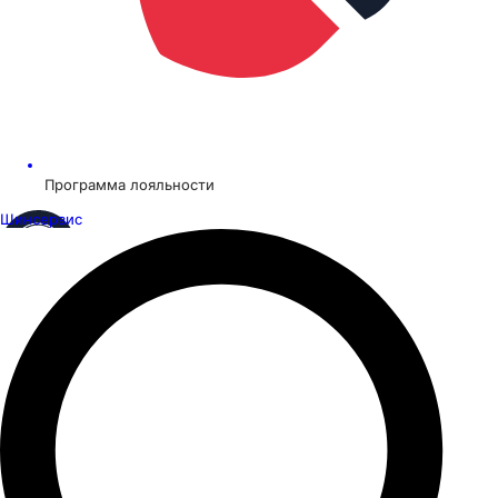
Программа лояльности
Шинсервис