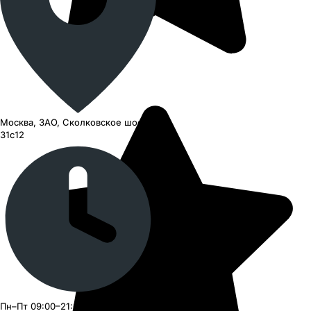
Москва, ЗАО, Сколковское шоссе,
31с12
Пн–Пт 09:00–21:00, Сб–Вс 09:00–