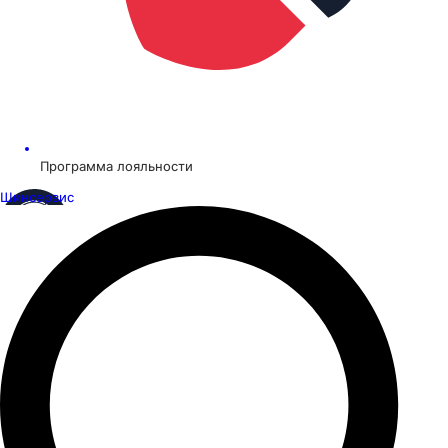
Программа лояльности
Шинсервис