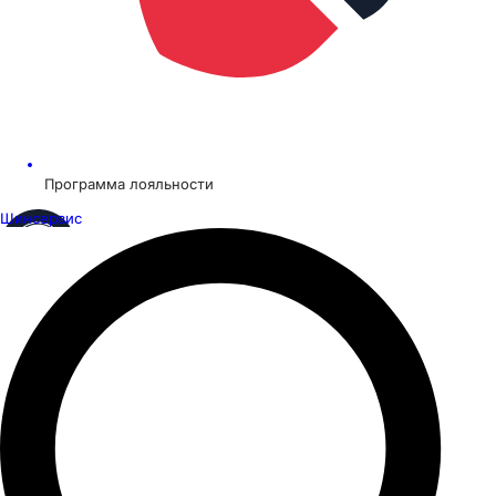
Программа лояльности
Шинсервис