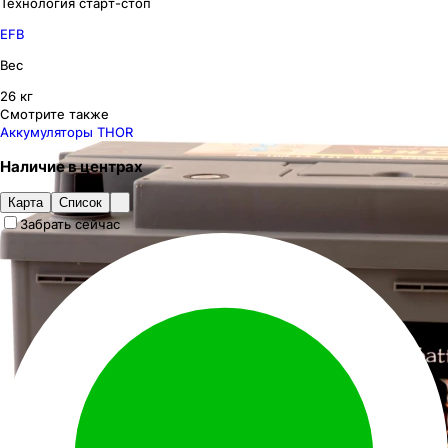
Технология старт-стоп
EFB
Вес
26 кг
Смотрите также
Аккумуляторы THOR
Наличие
в
центрах
Карта
Список
Забрать сейчас