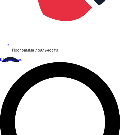
Программа лояльности
Шинсервис