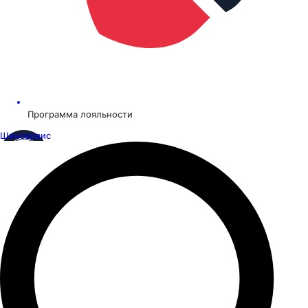
Программа лояльности
Шинсервис