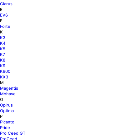
Clarus
E
EV6
F
Forte
K
K3
K4
K5
K7
K8
K9
K900
KX3
M
Magentis
Mohave
O
Opirus
Optima
P
Picanto
Pride
Pro Ceed GT
ProCeed