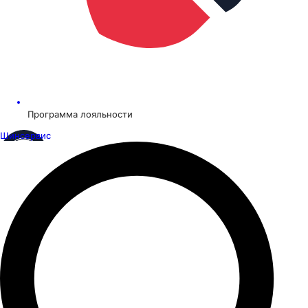
Программа лояльности
Шинсервис