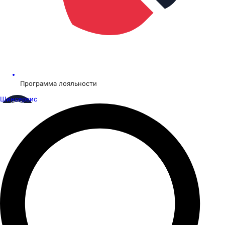
Программа лояльности
Шинсервис