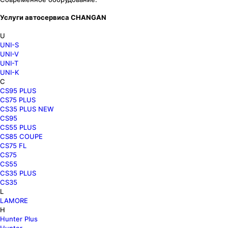
Услуги автосервиса CHANGAN
U
UNI-S
UNI-V
UNI-T
UNI-K
C
CS95 PLUS
CS75 PLUS
CS35 PLUS NEW
CS95
CS55 PLUS
CS85 COUPE
CS75 FL
CS75
CS55
CS35 PLUS
CS35
L
LAMORE
H
Hunter Plus
Hunter