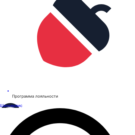
Программа лояльности
Шинсервис