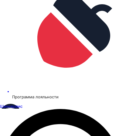
Программа лояльности
Шинсервис