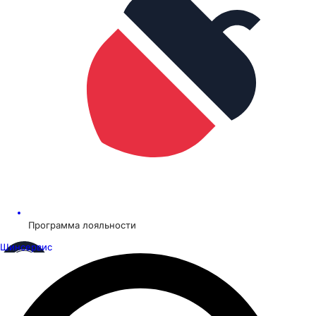
Программа лояльности
Шинсервис