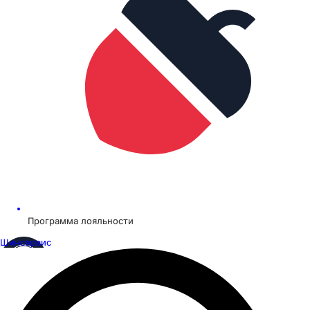
Программа лояльности
Шинсервис