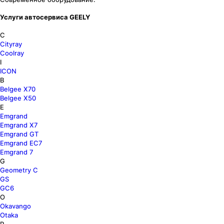
Услуги автосервиса GEELY
C
Cityray
Coolray
I
ICON
B
Belgee X70
Belgee X50
E
Emgrand
Emgrand X7
Emgrand GT
Emgrand EC7
Emgrand 7
G
Geometry C
GS
GC6
O
Okavango
Otaka
P