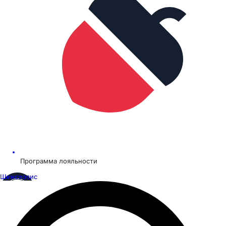
Программа лояльности
Шинсервис