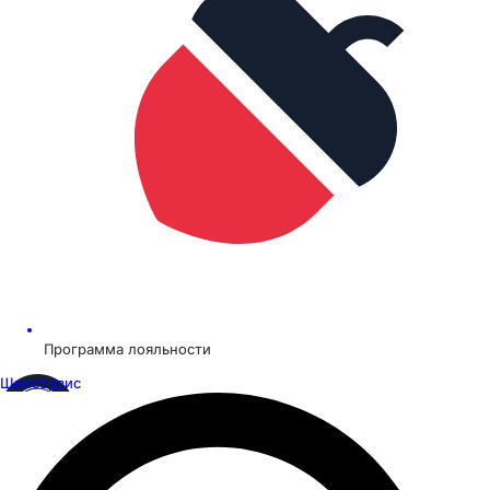
Программа лояльности
Шинсервис