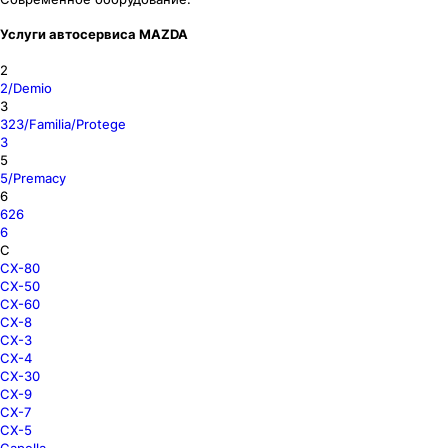
Услуги автосервиса MAZDA
2
2/Demio
3
323/Familia/Protege
3
5
5/Premacy
6
626
6
C
CX-80
CX-50
CX-60
CX-8
CX-3
CX-4
CX-30
CX-9
CX-7
CX-5
Capella