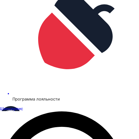
Программа лояльности
Шинсервис