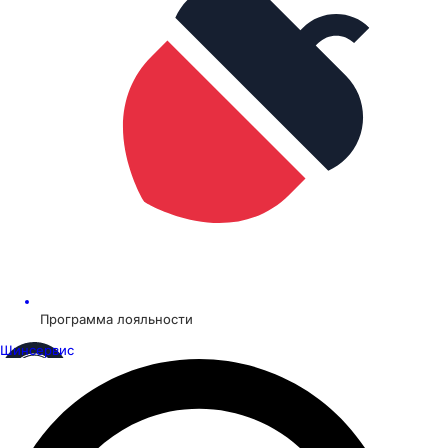
Программа лояльности
Шинсервис