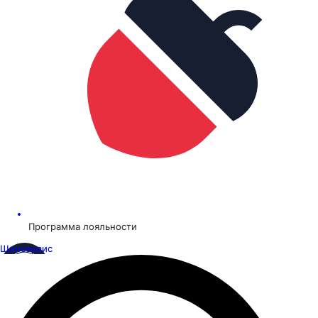
Программа лояльности
Шинсервис