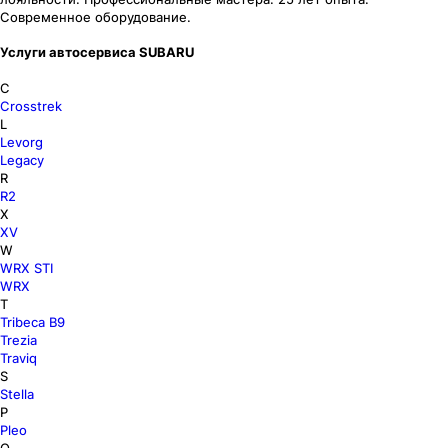
Современное оборудование.
Услуги автосервиса SUBARU
C
Crosstrek
L
Levorg
Legacy
R
R2
X
XV
W
WRX STI
WRX
T
Tribeca В9
Trezia
Traviq
S
Stella
P
Pleo
O