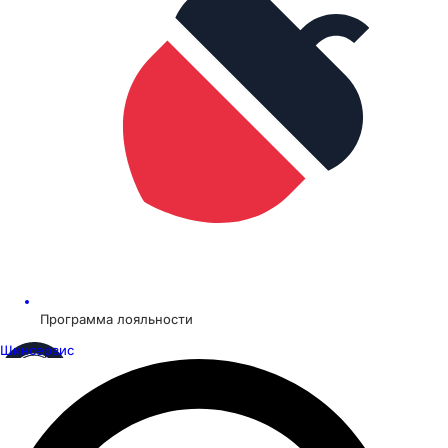
Программа лояльности
Шинсервис