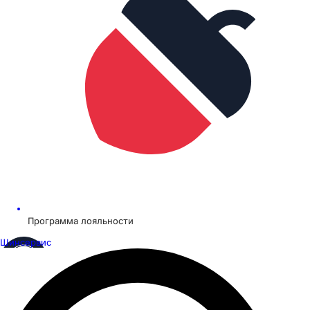
Программа лояльности
Шинсервис