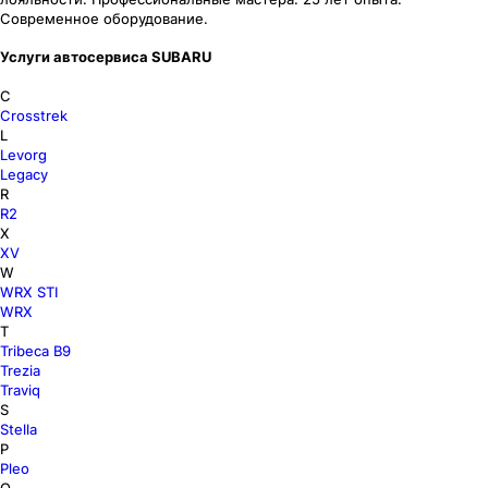
Современное оборудование.
Услуги автосервиса SUBARU
C
Crosstrek
L
Levorg
Legacy
R
R2
X
XV
W
WRX STI
WRX
T
Tribeca В9
Trezia
Traviq
S
Stella
P
Pleo
O