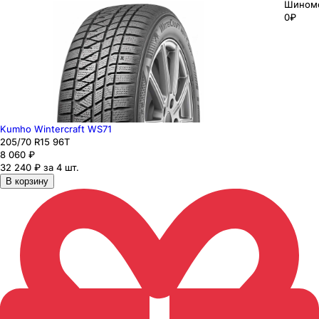
Шином
0₽
Kumho Wintercraft WS71
205
/70
R15
96
T
8 060
₽
32 240 ₽ за 4 шт.
В корзину