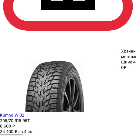
Хранен
монтаж
Шином
0₽
Kumho WI32
205
/70
R15
96
T
8 600
₽
34 400 ₽ за 4 шт.