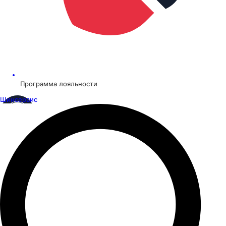
Программа лояльности
Шинсервис