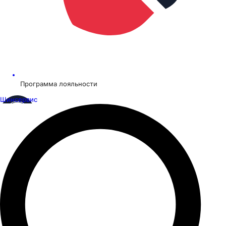
Программа лояльности
Шинсервис