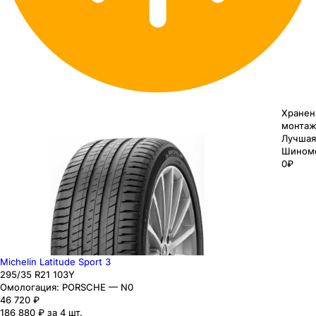
Хранен
монтаж
Лучшая
Шином
0₽
Michelin Latitude Sport 3
295
/35
R21
103
Y
Омологация:
PORSCHE — N0
46 720
₽
186 880 ₽ за 4 шт.