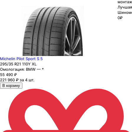
монтаж
Лучшая
Шином
0₽
Michelin Pilot Sport S 5
295
/35
R21
110
Y
XL
Омологация:
BMW — *
55 490
₽
221 960 ₽ за 4 шт.
В корзину