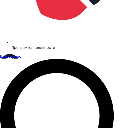
Программа лояльности
Шинсервис