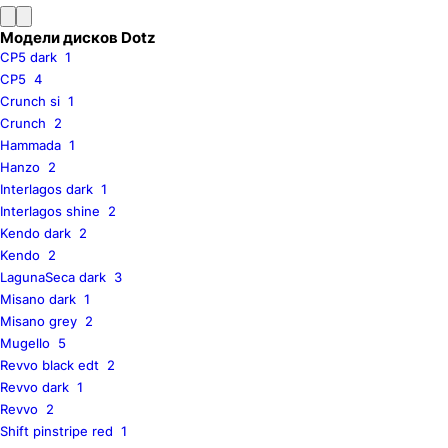
Модели дисков Dotz
CP5 dark
1
CP5
4
Crunch si
1
Crunch
2
Hammada
1
Hanzo
2
Interlagos dark
1
Interlagos shine
2
Kendo dark
2
Kendo
2
LagunaSeca dark
3
Misano dark
1
Misano grey
2
Mugello
5
Revvo black edt
2
Revvo dark
1
Revvo
2
Shift pinstripe red
1