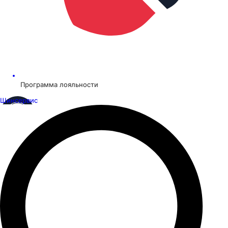
Программа лояльности
Шинсервис