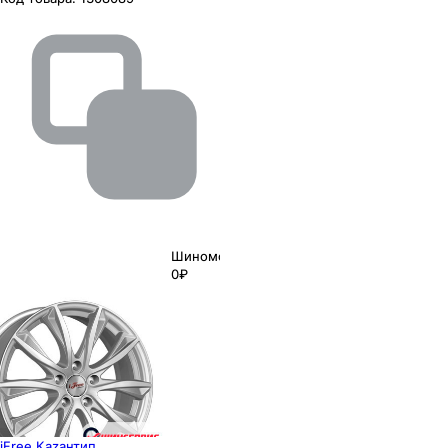
Шиномонтаж
0₽
iFree Каzaнтип