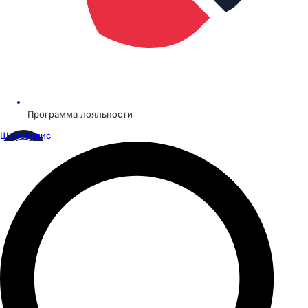
Программа лояльности
Шинсервис