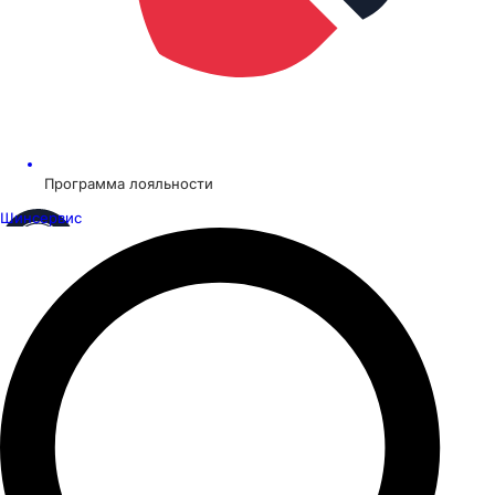
Программа лояльности
Шинсервис