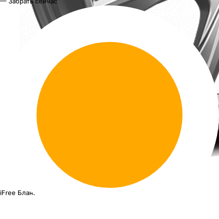
— Забрать сейчас
iFree Бланш
15"x6J PCD 4x100 ЕТ 40 ЦО 67.1