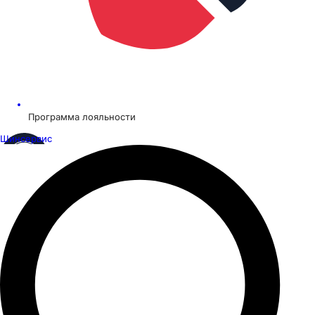
Программа лояльности
Шинсервис