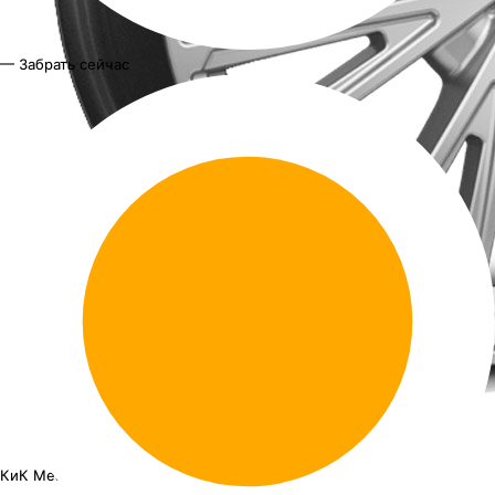
— Забрать сейчас
КиК Меандр-Оригинал
15"x6J PCD 4x100 ЕТ 40 ЦО 60.1