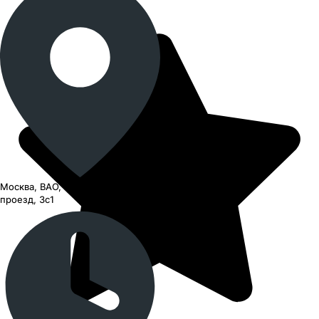
Москва, ВАО, Черницынский
проезд, 3с1