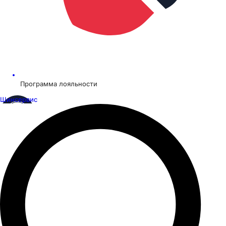
Программа лояльности
Шинсервис