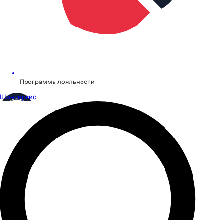
Программа лояльности
Шинсервис