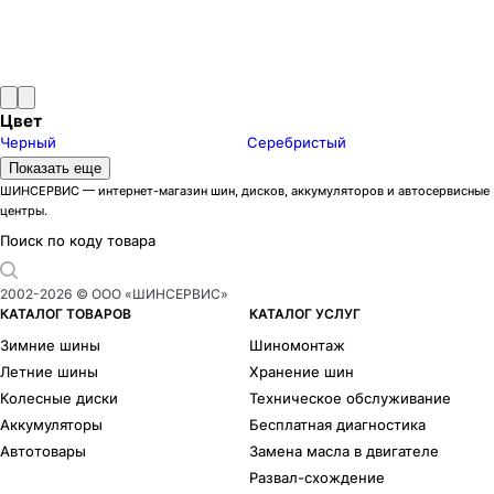
Цвет
Черный
Серебристый
Модели дисков КиК
Показать еще
Адамар-Оригинал
1
ШИНСЕРВИС — интернет-магазин шин, дисков, аккумуляторов и автосервисные
центры.
Адамар
5
Акцент-Оригинал
9
Поиск по коду товара
Акцент
16
Аламида
2
2002-
2026
© ООО «ШИНСЕРВИС»
Алгама
2
КАТАЛОГ ТОВАРОВ
КАТАЛОГ УСЛУГ
Андорра-Оригинал
1
Зимние шины
Шиномонтаж
Андорра
2
Летние шины
Хранение шин
Ариус
27
Колесные диски
Техническое обслуживание
Арнар-Оригинал
11
Аккумуляторы
Бесплатная диагностика
Арнар
24
Автотовары
Замена масла в двигателе
Атакама-Оригинал
1
Развал-схождение
Атакама
5