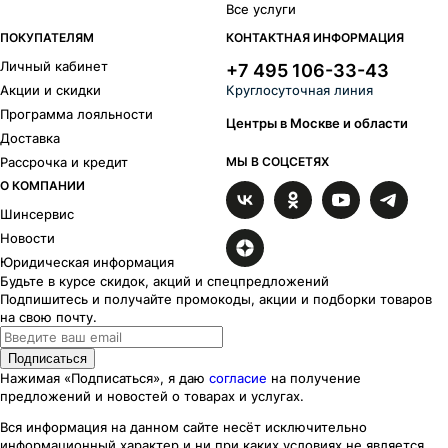
Все услуги
Атлант
4
Атлас-Оригинал
2
ПОКУПАТЕЛЯМ
КОНТАКТНАЯ ИНФОРМАЦИЯ
Атлас
37
Личный кабинет
+7 495 106-33-43
Аттика
1
Акции и скидки
Круглосуточная линия
Авиор
26
Программа лояльности
Айона
17
Центры в Москве и области
Доставка
Айсберг
1
Рассрочка и кредит
МЫ В СОЦСЕТЯХ
Backfire- Оригинал
2
О КОМПАНИИ
Backfire
7
Балеар-Оригинал
2
Шинсервис
Балеар
9
Новости
Бартон
43
Юридическая информация
Байкал
3
Будьте в курсе скидок, акций и спецпредложений
Байконур Джип-Рейд
1
Подпишитесь и получайте промокоды, акции и подборки товаров
на свою почту.
Байконур
15
Блэкберн
23
Подписаться
Блюз-Оригинал
1
Нажимая «Подписаться», я даю
согласие
на получение
Борэй
22
предложений и новостей о товарах и услугах.
Brent
1
Вся информация на данном сайте несёт исключительно
Бриз-Оригинал
1
информационный характер
и ни при каких
условиях
не является