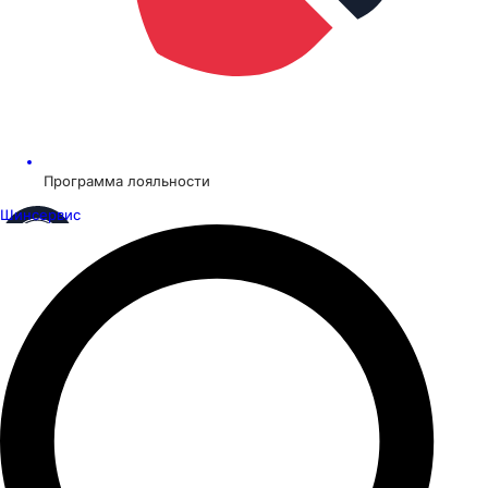
Программа лояльности
Шинсервис