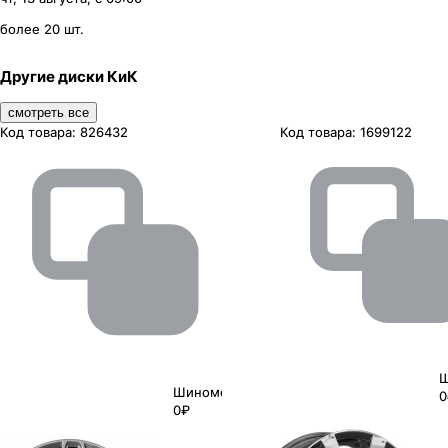
более 20 шт.
Другие диски КиК
смотреть все
Код товара:
826432
Код товара:
1699122
Ш
Шиномонтаж
0
0₽