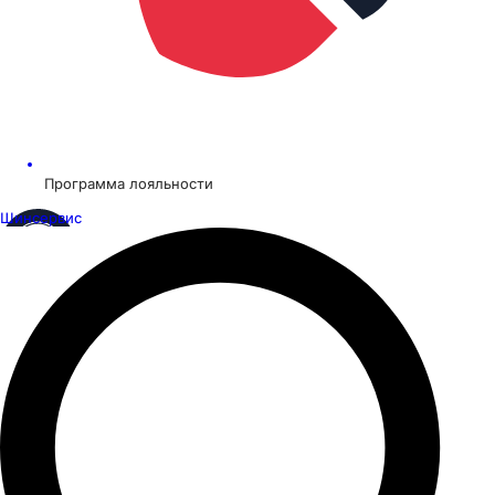
Программа лояльности
Шинсервис