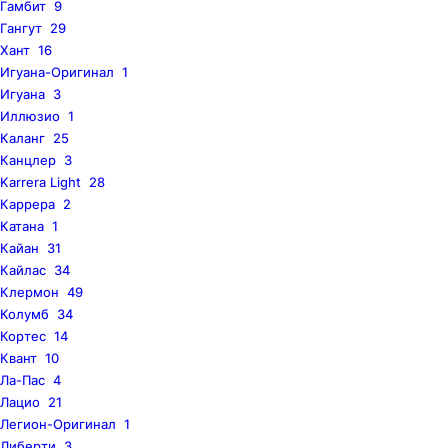
Гамбит
9
Гангут
29
Хант
16
Игуана-Оригинал
1
Игуана
3
Иллюзио
1
Каланг
25
Канцлер
3
Karrera Light
28
Каррера
2
Катана
1
Кайан
31
Кайлас
34
Клермон
49
Колумб
34
Кортес
14
Квант
10
Ла-Пас
4
Лацио
21
Легион-Оригинал
1
Либерти
3