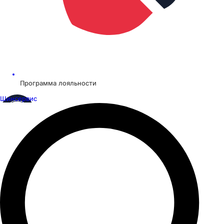
Программа лояльности
Шинсервис