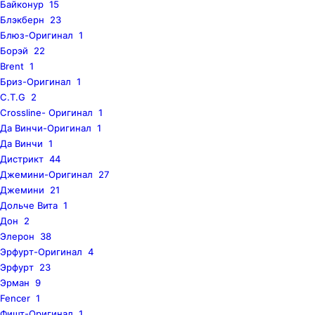
Байконур
15
Блэкберн
23
Блюз-Оригинал
1
Борэй
22
Brent
1
Бриз-Оригинал
1
C.T.G
2
Crossline- Оригинал
1
Да Винчи-Оригинал
1
Да Винчи
1
Дистрикт
44
Джемини-Оригинал
27
Джемини
21
Дольче Вита
1
Дон
2
Элерон
38
Эрфурт-Оригинал
4
Эрфурт
23
Эрман
9
Fencer
1
Фишт-Оригинал
1