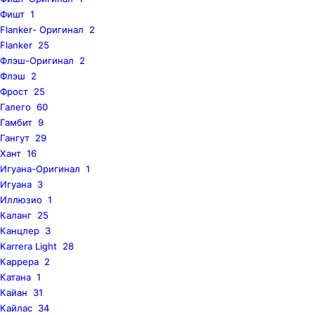
Фишт
1
Flanker- Оригинал
2
Flanker
25
Флэш-Оригинал
2
Флэш
2
Фрост
25
Галего
60
Гамбит
9
Гангут
29
Хант
16
Игуана-Оригинал
1
Игуана
3
Иллюзио
1
Каланг
25
Канцлер
3
Karrera Light
28
Каррера
2
Катана
1
Кайан
31
Кайлас
34