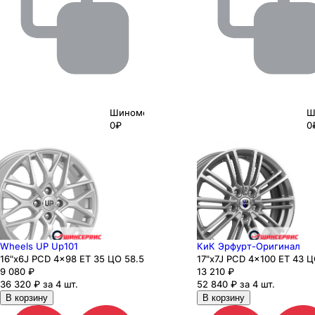
Шиномонтаж
Ш
0₽
0
Wheels UP Up101
КиК Эрфурт-Оригинал
16"x6J PCD 4x98 ЕТ 35 ЦО 58.5
17"x7J PCD 4x100 ЕТ 43 Ц
9 080
₽
13 210
₽
36 320 ₽ за 4 шт.
52 840 ₽ за 4 шт.
В корзину
В корзину