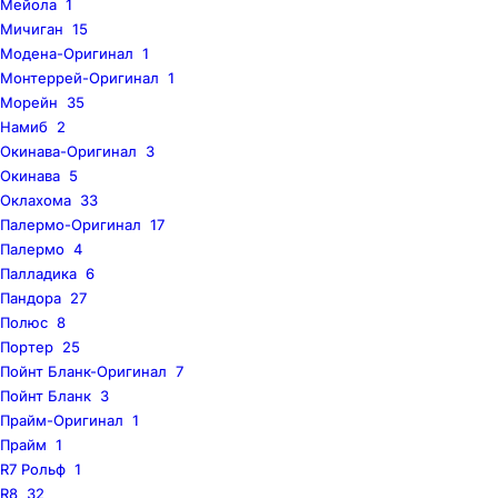
Мейола
1
Мичиган
15
Модена-Оригинал
1
Монтеррей-Оригинал
1
Морейн
35
Намиб
2
Окинава-Оригинал
3
Окинава
5
Оклахома
33
Палермо-Оригинал
17
Палермо
4
Палладика
6
Пандора
27
Полюс
8
Портер
25
Пойнт Бланк-Оригинал
7
Пойнт Бланк
3
Прайм-Оригинал
1
Прайм
1
R7 Рольф
1
R8
32