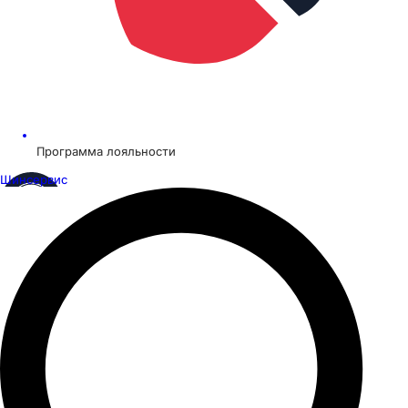
Программа лояльности
Шинсервис