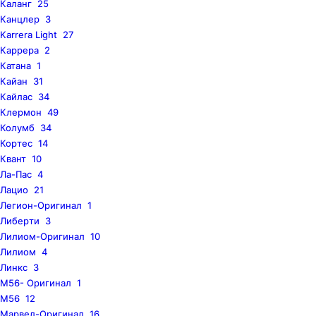
Каланг
25
Канцлер
3
Karrera Light
27
Каррера
2
Катана
1
Кайан
31
Кайлас
34
Клермон
49
Колумб
34
Кортес
14
Квант
10
Ла-Пас
4
Лацио
21
Легион-Оригинал
1
Либерти
3
Лилиом-Оригинал
10
Лилиом
4
Линкс
3
M56- Оригинал
1
M56
12
Марвел-Оригинал
16