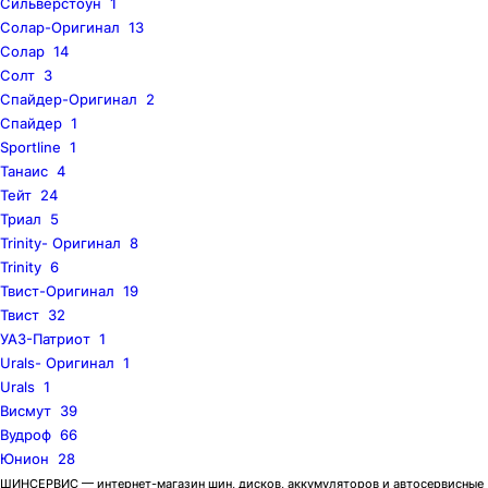
Сильверстоун
1
Солар-Оригинал
13
Солар
14
Солт
3
Спайдер-Оригинал
2
Спайдер
1
Sportline
1
Танаис
4
Тейт
24
Триал
5
Trinity- Оригинал
8
Trinity
6
Твист-Оригинал
19
Твист
32
УАЗ-Патриот
1
Urals- Оригинал
1
Urals
1
Висмут
39
Вудроф
66
Юнион
28
ШИНСЕРВИС — интернет-магазин шин, дисков, аккумуляторов и автосервисные