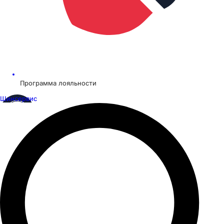
Программа лояльности
Шинсервис