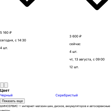
5 160 ₽
3 600 ₽
сегодня, с 14:30
сейчас
4 шт.
4 шт.
чт, 13 августа, с 09:00
12 шт.
Цвет
Черный
Серебристый
Модели дисков КиК
Показать еще
Адамар-Оригинал
1
ШИНСЕРВИС — интернет-магазин шин, дисков, аккумуляторов и автосервисные
центры.