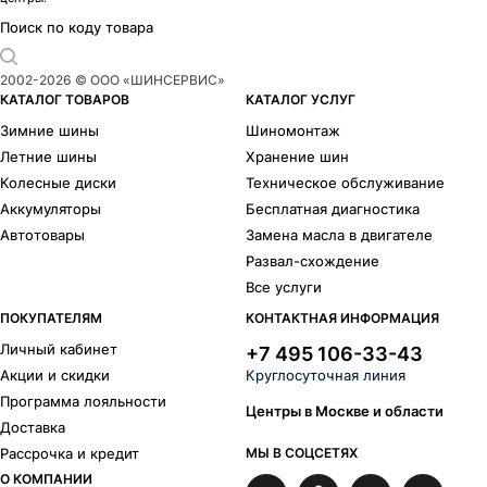
Адамар
5
Акцент-Оригинал
9
Поиск по коду товара
Акцент
16
Аламида
2
2002-
2026
© ООО «ШИНСЕРВИС»
Алгама
2
КАТАЛОГ ТОВАРОВ
КАТАЛОГ УСЛУГ
Андорра-Оригинал
1
Зимние шины
Шиномонтаж
Андорра
2
Летние шины
Хранение шин
Ариус
27
Колесные диски
Техническое обслуживание
Арнар-Оригинал
10
Аккумуляторы
Бесплатная диагностика
Арнар
24
Автотовары
Замена масла в двигателе
Атакама-Оригинал
1
Развал-схождение
Атакама
5
Все услуги
Атлант
4
Атлас-Оригинал
2
ПОКУПАТЕЛЯМ
КОНТАКТНАЯ ИНФОРМАЦИЯ
Атлас
37
Личный кабинет
+7 495 106-33-43
Аттика
1
Акции и скидки
Круглосуточная линия
Авиор
26
Программа лояльности
Айона
17
Центры в Москве и области
Доставка
Айсберг
1
Рассрочка и кредит
МЫ В СОЦСЕТЯХ
Backfire- Оригинал
2
О КОМПАНИИ
Backfire
7