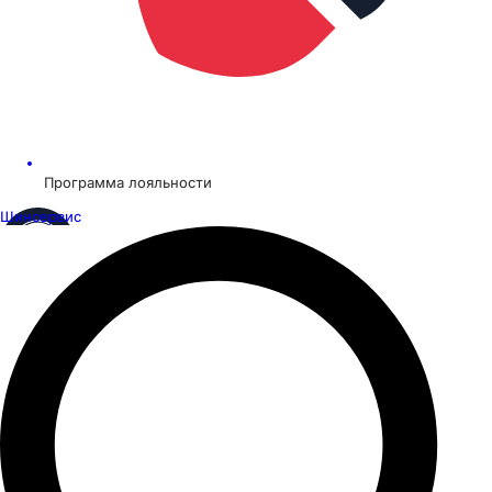
Программа лояльности
Шинсервис