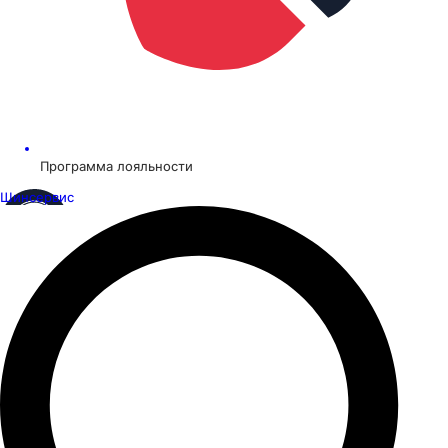
Программа лояльности
Шинсервис