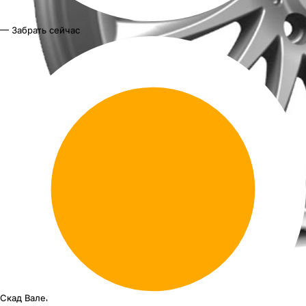
— Забрать сейчас
Скад Валенсия
18"x7J PCD 5x100 ЕТ 48 ЦО 56.1