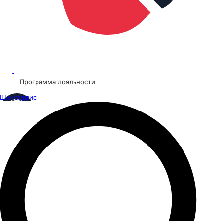
Программа лояльности
Шинсервис