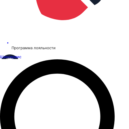
Программа лояльности
Шинсервис