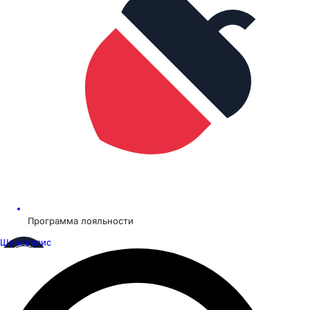
Программа лояльности
Шинсервис