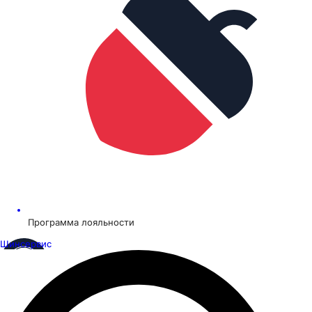
Программа лояльности
Шинсервис