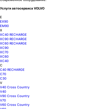
Услуги автосервиса VOLVO
E
EX90
EM90
X
XC40 RECHARGE
XC90 RECHARGE
XC60 RECHARGE
XC90
XC70
XC60
XC40
C
C40 RECHARGE
C70
C30
V
V40 Cross Country
V40
V90 Cross Country
V70
V60 Cross Country
V60