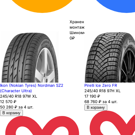
Хранение до
монтажа 0₽
Шиномонтаж
0₽
Ikon (Nokian Tyres) Nordman SZ2
Pirelli Ice Zero FR
(Character Ultra)
245
/40
R18
97
H
XL
245
/40
R18
97
W
XL
17 190
₽
12 570
₽
68 760 ₽ за 4 шт.
50 280 ₽ за 4 шт.
В корзину
В корзину