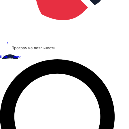
Программа лояльности
Шинсервис