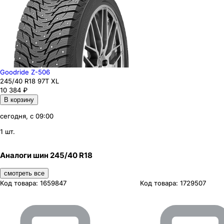
Goodride Z-506
245
/40
R18
97
T
XL
10 384
₽
В корзину
сегодня, с 09:00
1 шт.
Аналоги шин 245/40 R18
смотреть все
Код товара:
1659847
Код товара:
1729507