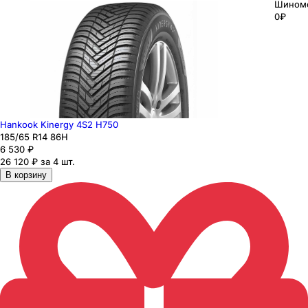
Шином
0₽
Hankook Kinergy 4S2 H750
185
/65
R14
86
H
6 530
₽
26 120 ₽ за 4 шт.
В корзину