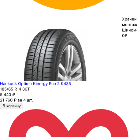
Хранен
монтаж
Шином
0₽
Hankook Optimo Kinergy Eco 2 K435
185
/65
R14
86
T
5 440
₽
21 760 ₽ за 4 шт.
В корзину