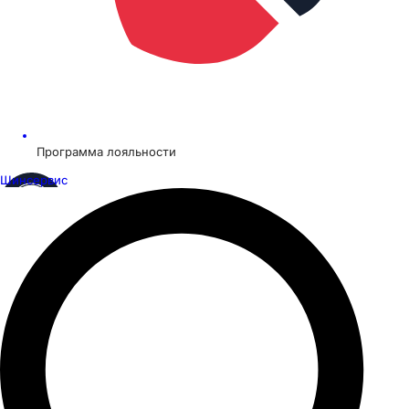
Программа лояльности
Шинсервис