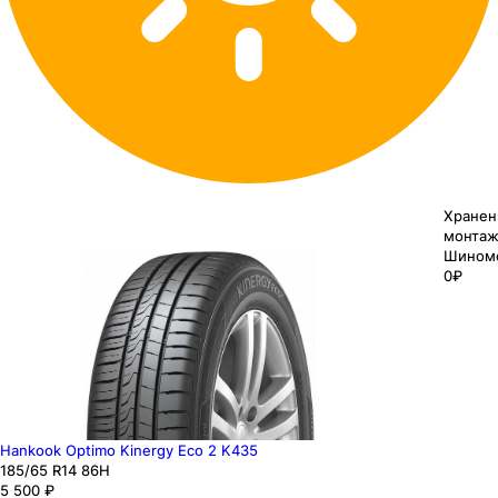
Хранен
монтаж
Шином
0₽
Hankook Optimo Kinergy Eco 2 K435
185
/65
R14
86
H
5 500
₽