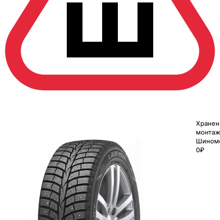
Хранен
монтаж
Шином
0₽