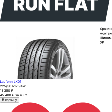
Хранен
монтаж
Шином
0₽
Laufenn LK01
225
/50
R17
94
W
11 350
₽
45 400 ₽ за 4 шт.
В корзину