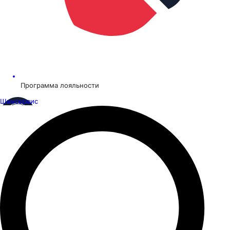
Программа лояльности
Шинсервис